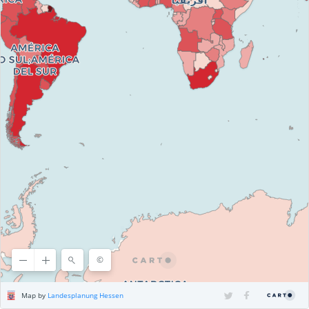
©
©
OpenStreetMap
contributors, ©
CARTO
Map by
Landesplanung Hessen